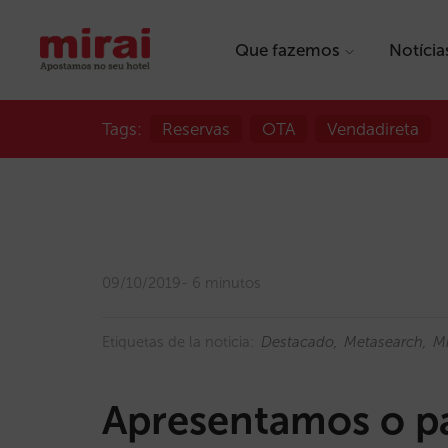
Que fazemos
Notícia
Tags:
Reservas
OTA
Vendadireta
09/10/2019
6 minutos
Etiquetas de la noticia:
Destacado
Metasearch
Mi
Apresentamos o pa