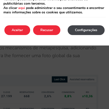
é saber, mecanismo a mecanismo, o que está a
publicitárias com terceiros.
Ao clicar
aqui
pode administrar o seu consentimento e encontrar
tas visitas gero? Converto estas visitas em
mais informações sobre os cookies que utilizamos.
ar? E o mais importante, estou a ganhar
Aceitar
Recusar
Configurações
a num painel simples e direto que reúne numa
 os mecanismos de metapesquisa, adicionando
a lhe fornecer uma foto global da sua