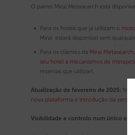
O painel Mirai Metasearch está disponíve
Para os hotéis que já utilizam o
motor
Mirai, estará disponível sem qualque
Para os clientes da
Mirai Metasearch,
seu hotel a mecanismos de metapes
reservas que utilizar).
Atualização de fevereiro de 2025:
Novo
nova plataforma e introdução da versão 
Visibilidade e controlo num único ecrã