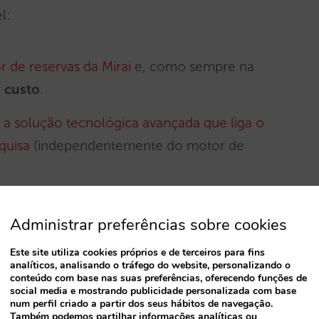
l:
 de reservas da Mirai
e, como sempre na
r
custo
.
 a solução tecnológica avançada que liga o
quisa
(independentemente do motor de
 painel Mirai Metasearch: Migração para a
Administrar preferências sobre cookies
atualizada de Business Intelligence
Este site utiliza cookies próprios e de terceiros para fins
analíticos, analisando o tráfego do website, personalizando o
conteúdo com base nas suas preferências, oferecendo funções de
social media e mostrando publicidade personalizada com base
num perfil criado a partir dos seus hábitos de navegação.
Também podemos partilhar informações analíticas ou