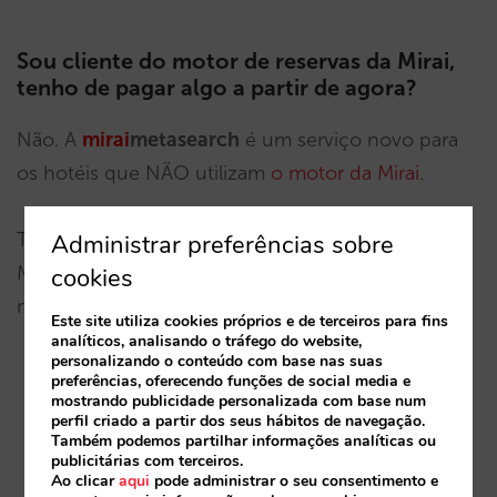
Sou cliente do motor de reservas da Mirai,
tenho de pagar algo a partir de agora?
Não. A
mirai
metasearch
é um serviço novo para
os hotéis que NÃO utilizam
o motor da Mirai
.
Todos os nossos clientes do motor de reservas da
Administrar preferências sobre
Mirai têm TODOS os mecanismos de
cookies
metapesquisa incluídos e SEM custo.
Este site utiliza cookies próprios e de terceiros para fins
analíticos, analisando o tráfego do website,
personalizando o conteúdo com base nas suas
preferências, oferecendo funções de social media e
Se estiver atualmente em mecanismos de
mostrando publicidade personalizada com base num
metapesquisa, não precisará de fazer nada nem
perfil criado a partir dos seus hábitos de navegação.
Também podemos partilhar informações analíticas ou
de pagar.
publicitárias com terceiros.
Ao clicar
aqui
pode administrar o seu consentimento e
Se ainda não estiver em mecanismos de