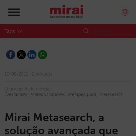
Tags
10/09/2019
2 minutos
Etiquetas de la noticia:
Destacado
Metabuscadores
Metapesquisa
Metasearch
Mirai Metasearch, a
solução avançada que