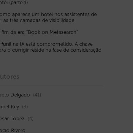
otel (parte 1)
omo aparece um hotel nos assistentes de
A: as três camadas de visibilidade
 fim da era “Book on Metasearch”
 funil na IA está comprometido. A chave
ara o corrigir reside na fase de consideração
utores
ablo Delgado
(41)
sabel Rey
(3)
ésar López
(4)
ocío Rivero