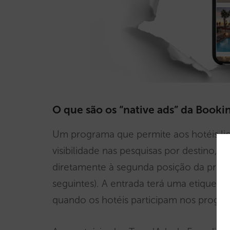
O que são os “native ads” da Book
Um programa que permite aos hotéis li
visibilidade nas pesquisas por destino, 
diretamente à segunda posição da primei
seguintes). A entrada terá uma etiqueta [ 
quando os hotéis participam nos progra