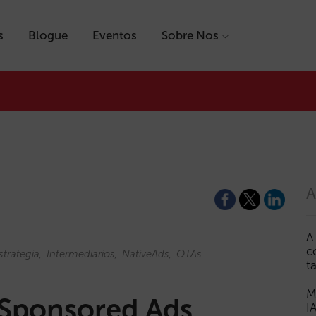
s
Blogue
Eventos
Sobre Nos
A
A
c
strategia
Intermediarios
NativeAds
OTAs
t
M
Sponsored Ads
I