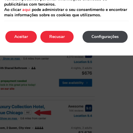
nos quais os hotéis podem escolher entre fazer
publicitárias com terceiros.
Ao clicar
aqui
pode administrar o seu consentimento e encontrar
ligação desativada) ou permanecer na Expedia
mais informações sobre os cookies que utilizamos.
zadores dos “native ads” permanecerão sempre na
r ao website dos hotéis nestes anúncios.
Aceitar
Recusar
Configurações