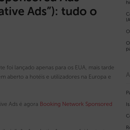
h
tive Ads”): tudo o
C
I
O
O
p
nte foi lançado apenas para os EUA, mais tarde
A
m aberto a hotéis e utilizadores na Europa e
P
tive Ads é agora
Booking Network Sponsored
I
C
R