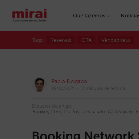
Que fazemos
Notícia
Tags:
Reservas
OTA
Vendadireta
Pablo Delgado
18/10/2021
13 minutos de lectura
Etiquetas do artigo:
Booking.com
Custos
Destacado
Distribuição
E
Booking Network 