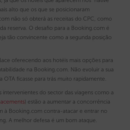
 já que os hotéis que aparecem nos “native
is alto que os que se posicionaram
.com não só obterá as receitas do CPC, como
a reserva. O desafio para a Booking.com é
seja tão convincente como a segunda posição
lace oferecendo aos hotéis mais opções para
ntabilidade na Booking.com. Não evoluir a sua
a OTA ficasse para trás muito rapidamente.
 intervenientes do sector das viagens como a
lacements
) estão a aumentar a concorrência
m à Booking.com contra-atacar e entrar no
ing. A melhor defesa é um bom ataque.