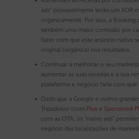
Aumentam as receitas por comissões,
ads” provavelmente terão um ADR ma
organicamente. Por isso, a Booking
também uma maior comissão por cad
fazer com que este anúncio nativo 
original (orgânica) nos resultados.
Continuar a melhorar o seu marketp
aumentar as suas receitas e a sua re
plataforma e negócio faria com que 
Dado que a Google e outros grandes
Tripadvisor (com
Plus
e
Sponsored P
com as OTA, os “native ads” permite
negócio das localizações de market