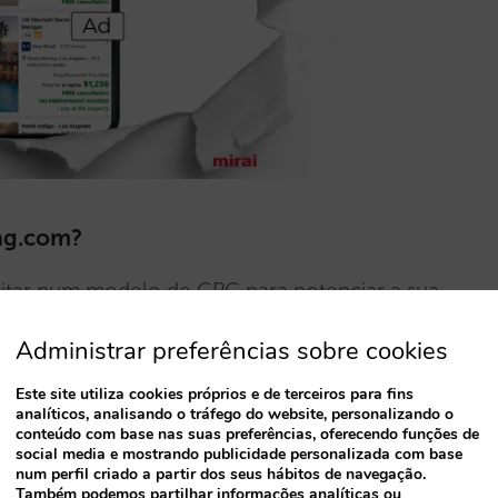
ing.com?
citar num modelo de CPC para potenciar a sua
onde o vencedor dessa licitação acede
Administrar preferências sobre cookies
ra página de resultados (não às páginas
Este site utiliza cookies próprios e de terceiros para fins
Ad ], diferente da etiqueta que se utiliza
analíticos, analisando o tráfego do website, personalizando o
mas de reforço [ Promoted ].
conteúdo com base nas suas preferências, oferecendo funções de
social media e mostrando publicidade personalizada com base
num perfil criado a partir dos seus hábitos de navegação.
Também podemos partilhar informações analíticas ou