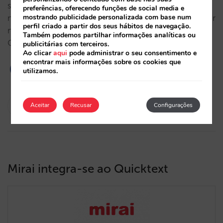
suas desvantagens e como se enquadra no
preferências, oferecendo funções de social media e
mostrando publicidade personalizada com base num
movimento estratégico da Google para se posicionar
perfil criado a partir dos seus hábitos de navegação.
no setor. A Mirai é um parceiro de integração da
Também podemos partilhar informações analíticas ou
Google para o…
publicitárias com terceiros.
Ao clicar
aqui
pode administrar o seu consentimento e
encontrar mais informações sobre os cookies que
utilizamos.
Rocío Rivero
Aceitar
Recusar
Configurações
18/09/2018
Mirai integra-se ao Quicktext