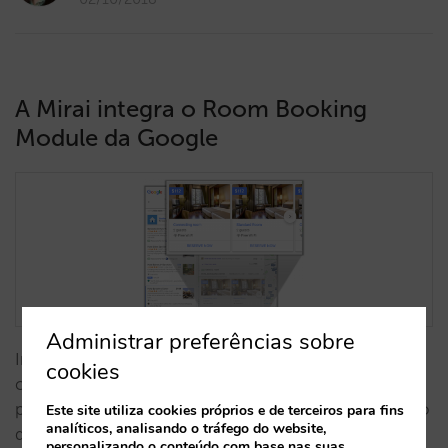
A Mirai integra o Room Booking
Module da Google
Administrar preferências sobre
In English, en español, en français. A Google
cookies
continua a apresentar novidades nos seus produtos
para hotéis. Neste post explicamos o funcionamento
Este site utiliza cookies próprios e de terceiros para fins
analíticos, analisando o tráfego do website,
do Room Booking Module, as suas vantagens, as
personalizando o conteúdo com base nas suas