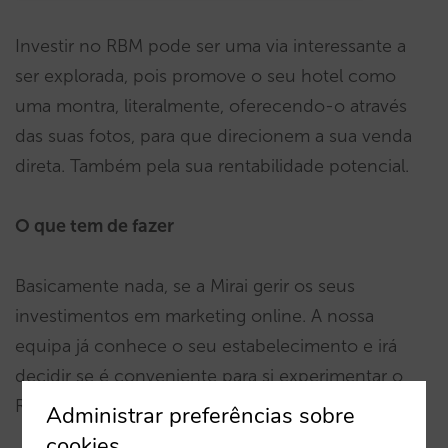
Investir no RBM pode ser uma via interessante a
ser explorada, pois promove o seu hotel como
uma montra, literalmente, oferecendo-o através
das suas fotos, para que direcionem a sua venda
direta. Também pela sua rentabilidade potencial.
O que tem de fazer
Basicamente nada, se a Mirai gerir os seus
investimentos em marketing online. A nossa
equipa já conhece o seu estabelecimento e irá
decidir se é conveniente para si experimentar o
RBM.
Administrar preferências sobre
cookies