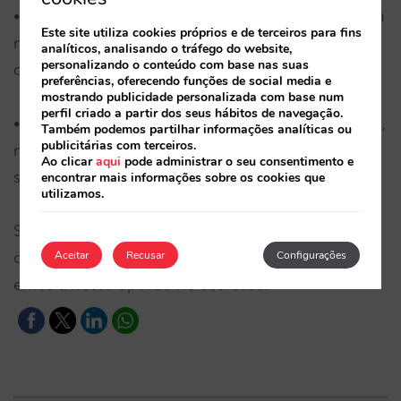
• Se os seus investimentos na Google se basearem
Este site utiliza cookies próprios e de terceiros para fins
no CPA (pagamento por reserva), não implicará
analíticos, analisando o tráfego do website,
personalizando o conteúdo com base nas suas
custos adicionais
preferências, oferecendo funções de social media e
mostrando publicidade personalizada com base num
perfil criado a partir dos seus hábitos de navegação.
• Se utilizar o modelo CPC (pagamento por clique),
Também podemos partilhar informações analíticas ou
publicitárias com terceiros.
nós avaliaremos se deve experimentar colocar o
Ao clicar
aqui
pode administrar o seu consentimento e
seu hotel no RBM, de acordo com o seu potencial
encontrar mais informações sobre os cookies que
utilizamos.
Se também estiver interessado ou tiver
curiosidade, pode contactar-nos e explicar-lhe-
Aceitar
Recusar
Configurações
emos a nossa opinião no seu caso.