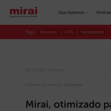
Que fazemos
Notícia
Tags:
Reservas
OTA
Vendadireta
02/10/2018
2 minutos
Etiquetas de la noticia:
Ocupação
Mirai, otimizado p