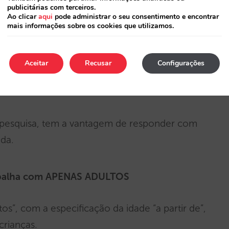
publicitárias com terceiros.
Ao clicar
aqui
pode administrar o seu consentimento e encontrar
mais informações sobre os cookies que utilizamos.
Aceitar
Recusar
Configurações
pesquisa, tem a vantagem de responder com
ada.
abalha com APENAS ADULTOS
s”, com a especificação da idade “a partir de”,
crianças.