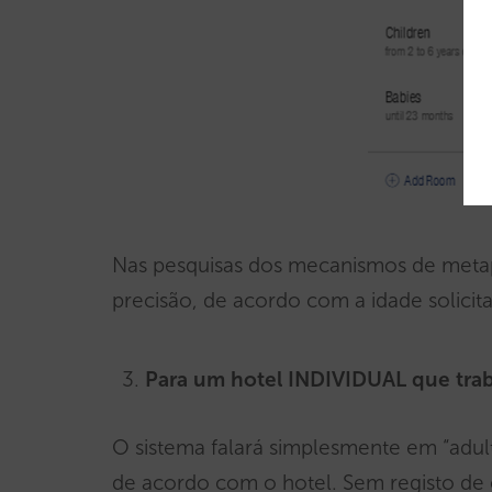
Nas pesquisas dos mecanismos de meta
precisão, de acordo com a idade solicit
Para um hotel INDIVIDUAL que tr
O sistema falará simplesmente em “adulto
de acordo com o hotel. Sem registo de 