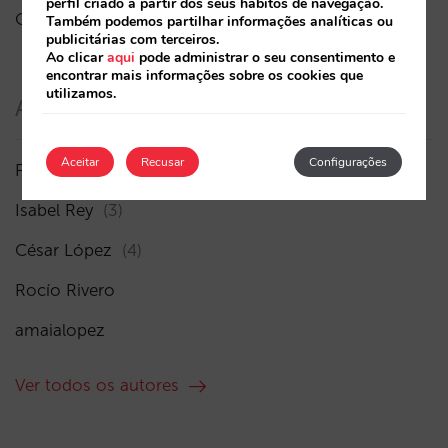
perfil criado a partir dos seus hábitos de navegação.
O fim da era “Book on Metasearch”
Também podemos partilhar informações analíticas ou
publicitárias com terceiros.
Ao clicar
aqui
pode administrar o seu consentimento e
encontrar mais informações sobre os cookies que
utilizamos.
Autores
Aceitar
Recusar
Configurações
Pablo Delgado
(41)
Isabel Rey
(3)
César López
(4)
Rocío Rivero
amaialopez
Ver todos os autores