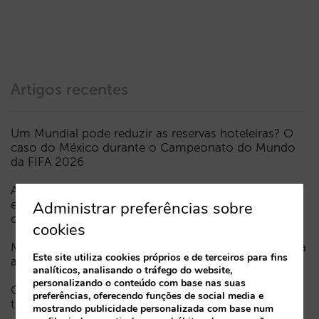
Artigos recentes
Um Mundial pode reduzir as reservas hoteleiras? O
caso do México durante o Campeonato do Mundo
da FIFA 2026
A Sarai incorpora o multi-room: reservas complexas
e procura de elevado valor, agora também em
Administrar preferências sobre
conversação
cookies
Menos campanhas, mais inteligentes: manual IA para
Este site utiliza cookies próprios e de terceiros para fins
atualizar o marketing digital do seu hotel (parte 1)
analíticos, analisando o tráfego do website,
personalizando o conteúdo com base nas suas
Como aparece um hotel nos assistentes de IA: as
preferências, oferecendo funções de social media e
três camadas de visibilidade
mostrando publicidade personalizada com base num