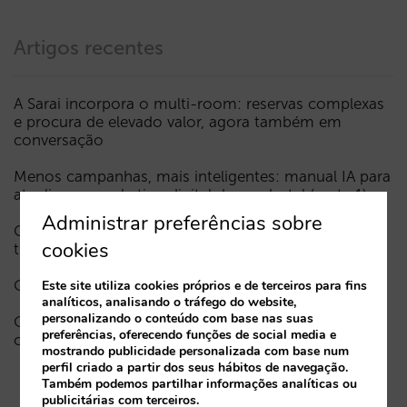
Artigos recentes
A Sarai incorpora o multi-room: reservas complexas
e procura de elevado valor, agora também em
conversação
Menos campanhas, mais inteligentes: manual IA para
atualizar o marketing digital do seu hotel (parte 1)
Administrar preferências sobre
Como aparece um hotel nos assistentes de IA: as
cookies
três camadas de visibilidade
O fim da era “Book on Metasearch”
Este site utiliza cookies próprios e de terceiros para fins
analíticos, analisando o tráfego do website,
personalizando o conteúdo com base nas suas
O funil na IA está comprometido. A chave para o
preferências, oferecendo funções de social media e
corrigir reside na fase de consideração
mostrando publicidade personalizada com base num
perfil criado a partir dos seus hábitos de navegação.
Também podemos partilhar informações analíticas ou
publicitárias com terceiros.