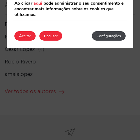
Ao clicar
aqui
pode administrar o seu consentimento e
Autores
encontrar mais informações sobre os cookies que
utilizamos.
Pablo Delgado
(41)
Isabel Rey
(3)
Aceitar
Recusar
Configurações
César López
(4)
Rocío Rivero
amaialopez
Ver todos os autores