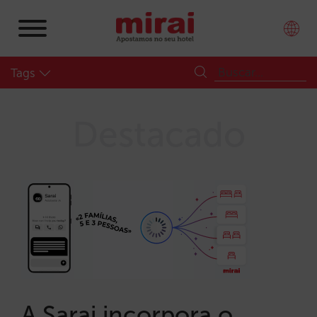
Tags
Destacado
A Sarai incorpora o