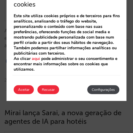
cookies
Este site utiliza cookies próprios e de terceiros para fins
analíticos, analisando o tráfego do website,
personalizando o conteúdo com base nas suas
A sua IA precisa de combustível: dados de qualidade
preferências, oferecendo funções de social media e
mostrando publicidade personalizada com base num
e manutenção. Se não dispõe de tempo ou recursos,
perfil criado a partir dos seus hábitos de navegação.
a nossa equipa Mirai Omnichannel cuida de tudo,…
Também podemos partilhar informações analíticas ou
publicitárias com terceiros.
Ao clicar
aqui
pode administrar o seu consentimento e
encontrar mais informações sobre os cookies que
utilizamos.
23/10/2025
Aceitar
Recusar
Configurações
Mirai lança Sarai, a nova geração de
agentes de IA para hotéis