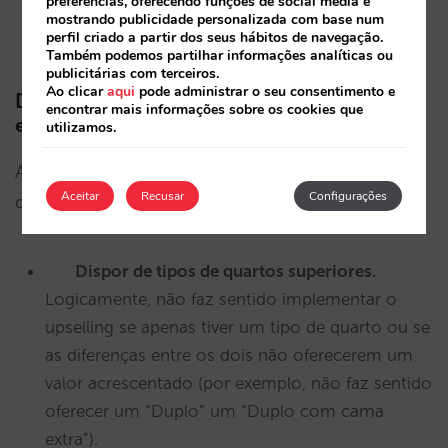
preferências, oferecendo funções de social media e
feita, a diferença deve ser paga no hotel. O
mostrando publicidade personalizada com base num
cliente será informado.
perfil criado a partir dos seus hábitos de navegação.
Também podemos partilhar informações analíticas ou
publicitárias com terceiros.
Ao clicar
aqui
pode administrar o seu consentimento e
Deve ativar o Mirai upselling no seu caso
encontrar mais informações sobre os cookies que
específico?
utilizamos.
A nossa recomendação é sim, deve ativá-la, desde
Aceitar
Recusar
Configurações
que cumpra estes requisitos:
Dispor de tipos de quartos superiores.
Logicamente, não faz sentido implementar o
upselling se apenas tiver um tipo de quarto ou se
as diferenças entre os dois não oferecerem um
valor acrescentado (por exemplo, não faz sentido
oferecer um “Duplo” um “Duplo com cama
extra”).