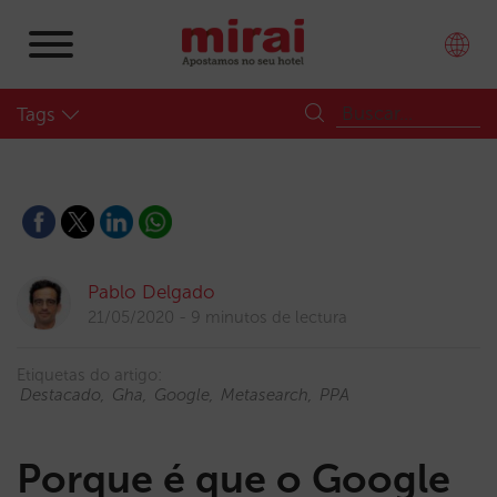
Tags
Pablo Delgado
21/05/2020
9 minutos de lectura
Etiquetas do artigo:
Destacado
Gha
Google
Metasearch
PPA
Porque é que o Google