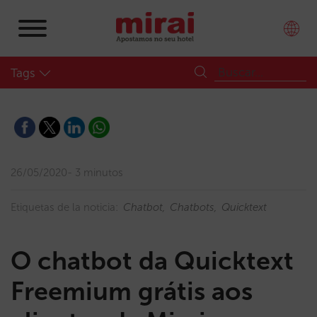
Tags
26/05/2020
3 minutos
Etiquetas de la noticia:
Chatbot
Chatbots
Quicktext
O chatbot da Quicktext
Freemium grátis aos