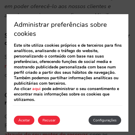
em poder oferecê-lo aos nossos clientes e
agradecer assim a sua confiança na Mirai”.
Administrar preferências sobre
cookies
Sou cliente Mirai Metasearch, posso usufruir
desta oportunidade?
Este site utiliza cookies próprios e de terceiros para fins
analíticos, analisando o tráfego do website,
personalizando o conteúdo com base nas suas
Sim, pode. Tanto clientes Mirai, como
motor de
preferências, oferecendo funções de social media e
reservas
, assim como de conectividade a Metas,
mostrando publicidade personalizada com base num
perfil criado a partir dos seus hábitos de navegação.
ou
Mirai Metasearch
.
Também podemos partilhar informações analíticas ou
publicitárias com terceiros.
Ao clicar
aqui
pode administrar o seu consentimento e
encontrar mais informações sobre os cookies que
Como consegue a Quicktext cotizar
utilizamos.
reservas em tempo real?
Graças à integração com a Mirai, o seu chatbot
Aceitar
Recusar
Configurações
Freemium poderá
cotar ao cliente em tempo real
através do seu motor de reservas
com as