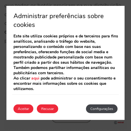
que todos os hotéis precisam na sua distribuição,
com cada vez mais poder e flexibilidade. Portanto,
Administrar preferências sobre
o hoteleiro trabalha no
gestor de canal que
cookies
descarrega as reservas para o PMS
para o
Este site utiliza cookies próprios e de terceiros para fins
procedimento de check-in e de faturação.
analíticos, analisando o tráfego do website,
personalizando o conteúdo com base nas suas
preferências, oferecendo funções de social media e
mostrando publicidade personalizada com base num
perfil criado a partir dos seus hábitos de navegação.
Também podemos partilhar informações analíticas ou
publicitárias com terceiros.
Ao clicar
aqui
pode administrar o seu consentimento e
encontrar mais informações sobre os cookies que
utilizamos.
Aceitar
Recusar
Configurações