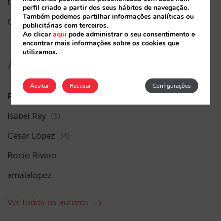
três camadas de visibilidade
perfil criado a partir dos seus hábitos de navegação.
Também podemos partilhar informações analíticas ou
O fim da era “Book on Metasearch”
publicitárias com terceiros.
Ao clicar
aqui
pode administrar o seu consentimento e
encontrar mais informações sobre os cookies que
utilizamos.
Autores
Aceitar
Recusar
Configurações
Pablo Delgado
(41)
Isabel Rey
(3)
César López
(4)
Rocío Rivero
amaialopez
Ver todos os autores