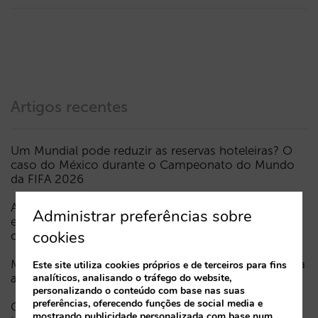
Artigos recentes
Um Mundial pode reduzir as reservas hoteleiras? O
caso do México durante o Campeonato do Mundo
da FIFA 2026
A Sarai incorpora o multi-room: reservas complexas
Administrar preferências sobre
e procura de elevado valor, agora também em
cookies
conversação
Menos campanhas, mais inteligentes: manual IA para
Este site utiliza cookies próprios e de terceiros para fins
atualizar o marketing digital do seu hotel (parte 1)
analíticos, analisando o tráfego do website,
personalizando o conteúdo com base nas suas
preferências, oferecendo funções de social media e
Como aparece um hotel nos assistentes de IA: as
mostrando publicidade personalizada com base num