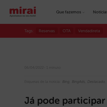
Que fazemos
Notícia
Tags:
Reservas
OTA
Vendadireta
06/04/2022
1 minuto
Etiquetas de la noticia:
Bing
BingAds
Destacado
Já pode participar