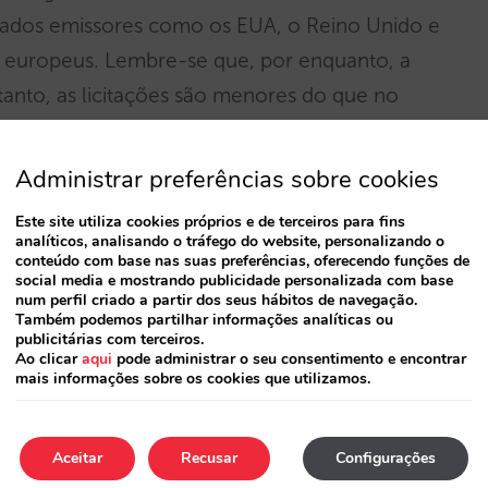
cados emissores como os EUA, o Reino Unido e
s europeus. Lembre-se que, por enquanto, a
rtanto, as licitações são menores do que no
os tudo o que precisa saber sobre esta nova
Administrar preferências sobre cookies
Este site utiliza cookies próprios e de terceiros para fins
om nada já que na Mirai trataremos de tudo:
analíticos, analisando o tráfego do website, personalizando o
conteúdo com base nas suas preferências, oferecendo funções de
citações. Nas próximas semanas, poderá ver
social media e mostrando publicidade personalizada com base
num perfil criado a partir dos seus hábitos de navegação.
no nosso
painel de Metapesquisa Mirai
, bem
Também podemos partilhar informações analíticas ou
m os resultados de cada um dos motores de
publicitárias com terceiros.
Ao clicar
aqui
pode administrar o seu consentimento e encontrar
mais informações sobre os cookies que utilizamos.
e em contacto com o seu gestor de conta.
Aceitar
Recusar
Configurações