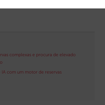
ervas complexas e procura de elevado
ão
de IA com um motor de reservas