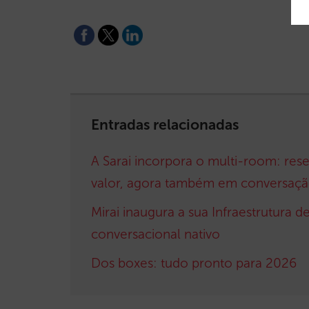
Entradas relacionadas
A Sarai incorpora o multi-room: res
valor, agora também em conversaç
Mirai inaugura a sua Infraestrutura 
conversacional nativo
Dos boxes: tudo pronto para 2026