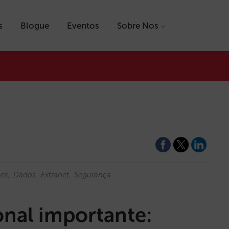
s
Blogue
Eventos
Sobre Nos
es
Dados
Extranet
Segurança
nal importante: