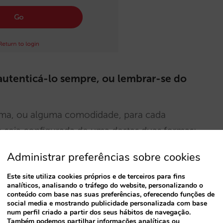
 autenticá-lo sempre, ou lembrar-se do
xima, ou alguma comodidade, para cada
e seja configurada de uma destas duas formas:
Administrar preferências sobre cookies
or tente entrar na extranet
Este site utiliza cookies próprios e de terceiros para fins
analíticos, analisando o tráfego do website, personalizando o
três meses, desde que não troque de navegador
conteúdo com base nas suas preferências, oferecendo funções de
social media e mostrando publicidade personalizada com base
num perfil criado a partir dos seus hábitos de navegação.
Também podemos partilhar informações analíticas ou