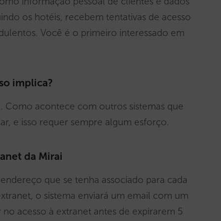
 como informação pessoal de clientes e dados
indo os hotéis, recebem tentativas de acesso
udulentos. Você é o primeiro interessado em
so implica?
va. Como acontece com outros sistemas que
ugar, e isso requer sempre algum esforço.
anet da Mirai
endereço que se tenha associado para cada
à extranet, o sistema enviará um email com um
r no acesso à extranet antes de expirarem 5