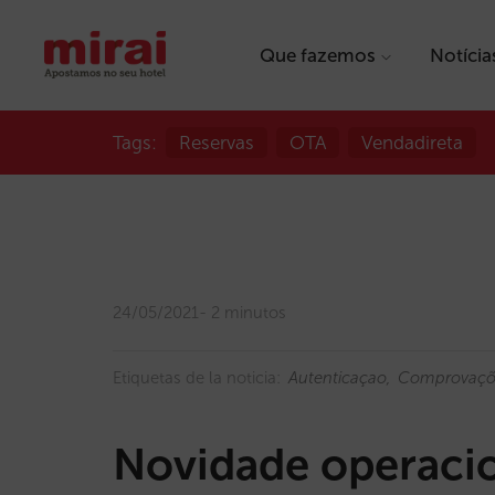
Que fazemos
Notícia
Tags:
Reservas
OTA
Vendadireta
24/05/2021
2 minutos
Etiquetas de la noticia:
Autenticaçao
Comprovaçõ
Novidade operacio