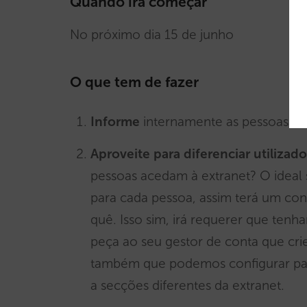
Quando irá começar
No próximo dia 15 de junho
O que tem de fazer
Informe
internamente as pessoas do 
Aproveite para diferenciar utilizad
pessoas acedam à extranet? O ideal s
para cada pessoa, assim terá um con
quê. Isso sim, irá requerer que tenh
peça ao seu gestor de conta que crie
também que podemos configurar par
a secções diferentes da extranet.