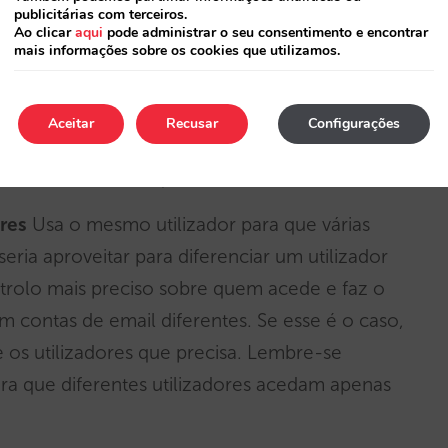
publicitárias com terceiros.
Ao clicar
aqui
pode administrar o seu consentimento e encontrar
mais informações sobre os cookies que utilizamos.
Aceitar
Recusar
Configurações
seu hotel/cadeia que utilize a extranet
ores
Usa o mesmo utilizador para que várias
eria aproveitar para diferenciar um utilizador
trolo mais preciso sobre quem acede e faz o
am contas de email diferentes. Se esse é o caso,
 os utilizadores que precisa. Lembre-se
a que diferentes utilizadores acedam apenas