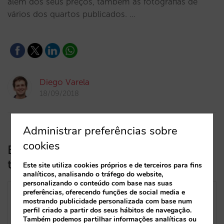
além dos seus preços, também as fotografias de
vários dos quartos publicados. …
Diego Varela
18/09/2018
Administrar preferências sobre
cookies
Booking.com oferece inventário de
terceiros com Booking.basic
Este site utiliza cookies próprios e de terceiros para fins
analíticos, analisando o tráfego do website,
personalizando o conteúdo com base nas suas
preferências, oferecendo funções de social media e
mostrando publicidade personalizada com base num
perfil criado a partir dos seus hábitos de navegação.
Também podemos partilhar informações analíticas ou