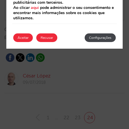
publicitárias com terceiros.
Ao clicar
aqui
pode administrar o seu consentimento e
encontrar mais informações sobre os cookies que
utilizamos.
Com esta novidade Booking.com passa por uma
porta com enorme potencial...…
Aceitar
Recusar
Configurações
César López
09/07/2018
1
…
22
23
24